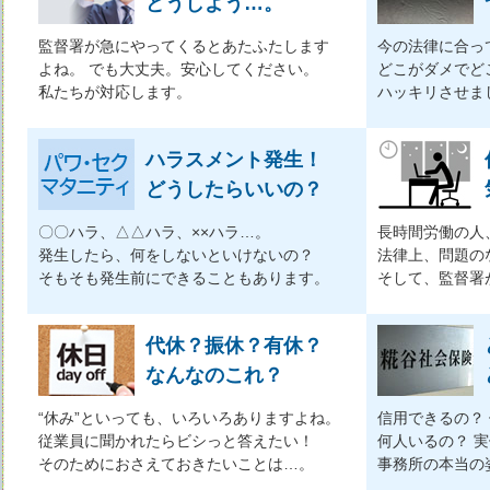
どうしよう…。
監督署が急にやってくるとあたふたします
今の法律に合っ
よね。 でも大丈夫。安心してください。
どこがダメでど
私たちが対応します。
ハッキリさせま
ハラスメント発生！
どうしたらいいの？
〇〇ハラ、△△ハラ、××ハラ…。
長時間労働の人
発生したら、何をしないといけないの？
法律上、問題の
そもそも発生前にできることもあります。
そして、監督署
代休？振休？有休？
なんなのこれ？
“休み”といっても、いろいろありますよね。
信用できるの？
従業員に聞かれたらビシっと答えたい！
何人いるの？ 
そのためにおさえておきたいことは…。
事務所の本当の